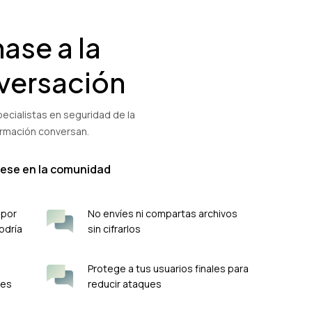
ase a la
versación
ecialistas en seguridad de la
ormación conversan.
rese en la comunidad
 por
No envíes ni compartas archivos
odría
sin cifrarlos
Protege a tus usuarios finales para
res
reducir ataques