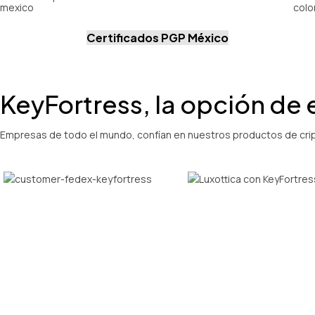
Certificados PGP México
KeyFortress, la opción de
Empresas de todo el mundo, confían en nuestros productos de cript
s de uso
nco JPMorgan: Transferen