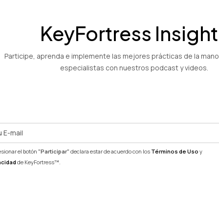
KeyFortress Insight
Participe, aprenda e implemente las mejores prácticas de la man
especialistas con nuestros podcast y videos.
esionar el botón
"Participar"
declara estar de acuerdo con los
Términos de Uso
y
acidad
de KeyFortress™.