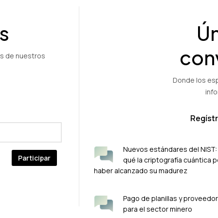
s
Ún
con
os de nuestros
Donde los esp
inf
Regíst
Nuevos estándares del NIST:
qué la criptografía cuántica p
haber alcanzado su madurez
Pago de planillas y proveedo
para el sector minero