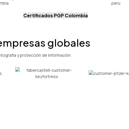
Certificados PGP Colombia
 empresas globales
ografía y protección de información.
Nombres
(necesario)
*
cia